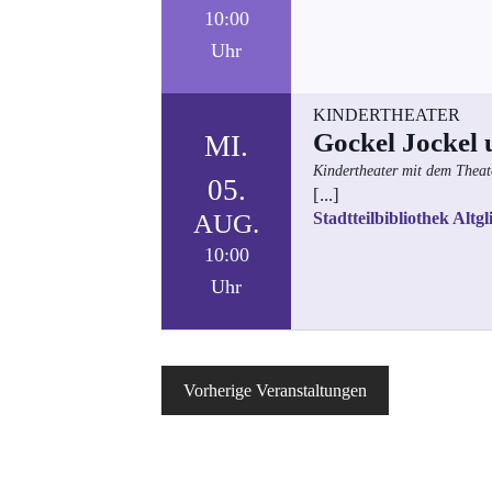
10:00
Uhr
KINDERTHEATER
Gockel Jockel 
MI.
Kindertheater mit dem Theate
05.
[...]
AUG.
Stadtteilbibliothek Altgl
10:00
Uhr
Vorherige
Veranstaltungen