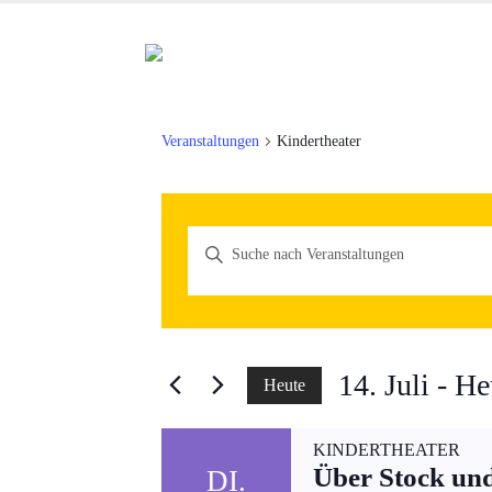
Veranstaltungen
Kindertheater
Veranstaltungen
Bitte
Schlüsselwort
Suche
eingeben.
und
Suche
Ansichten,
nach
14. Juli
 - 
He
Heute
Veranstaltungen
Navigation
Datum
Schlüsselwort.
KINDERTHEATER
wählen.
Über Stock und
DI.