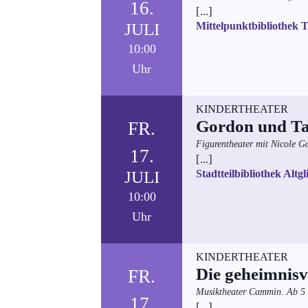
16.
[...]
JULI
Mittelpunktbibliothek 
10:00
Uhr
KINDERTHEATER
Gordon und Ta
FR.
Figurentheater mit Nicole Go
17.
[...]
JULI
Stadtteilbibliothek Altgl
10:00
Uhr
KINDERTHEATER
Die geheimnisvo
FR.
Musiktheater Cammin. Ab 5 J
17.
[...]