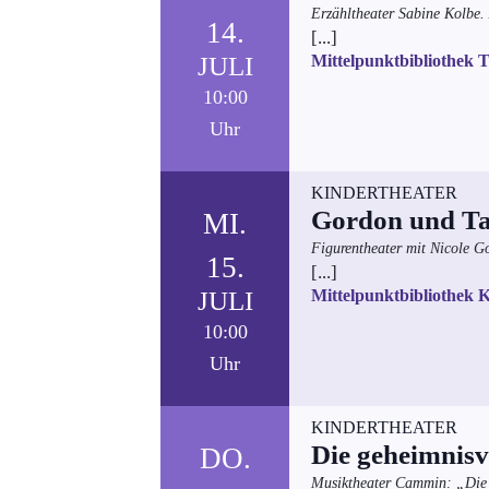
Erzähltheater Sabine Kolbe. 
14.
[...]
JULI
Mittelpunktbibliothek 
10:00
Uhr
KINDERTHEATER
Gordon und Ta
MI.
Figurentheater mit Nicole Go
15.
[...]
JULI
Mittelpunktbibliothek 
10:00
Uhr
KINDERTHEATER
Die geheimnisvo
DO.
Musiktheater Cammin: „Die g