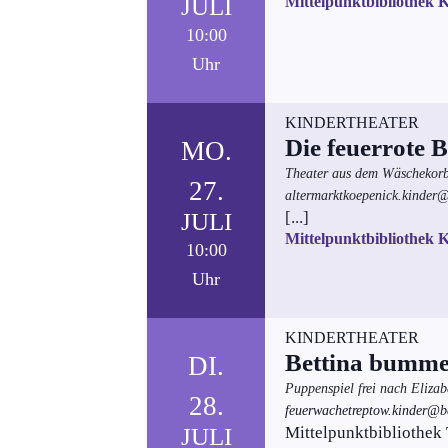
JULI
Mittelpunktbibliothek 
10:00
Uhr
KINDERTHEATER
Die feuerrote 
MO.
Theater aus dem Wäschekorb,
27.
altermarktkoepenick.kinder@
JULI
[...]
Mittelpunktbibliothek 
10:00
Uhr
KINDERTHEATER
Bettina bumme
DI.
Puppenspiel frei nach Eliza
28.
feuerwachetreptow.kinder@ba-
JULI
Mittelpunktbibliothek