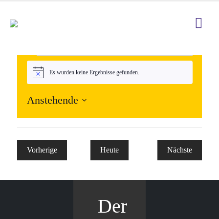
Veranstaltungen
Es wurden keine Ergebnisse gefunden.
Hinweis
Anstehende
Datum
auswählen.
Veranstaltungen
Vorherige
Heute
Nächste
Veranstaltun
Der