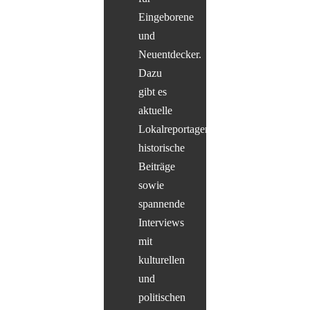
Eingeborene
und
Neuentdecker.
Dazu
gibt es
aktuelle
Lokalreportagen,
historische
Beiträge
sowie
spannende
Interviews
mit
kulturellen
und
politischen