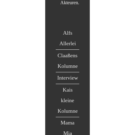
Akteuren.
Alfs
Allerlei
Claaßens
Kolumne
Interview
Kais
kleine
Kolumne
Mama
Mia