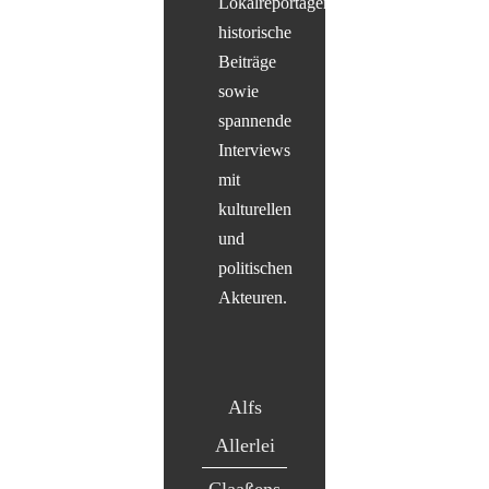
Lokalreportagen,
historische
Beiträge
sowie
spannende
Interviews
mit
kulturellen
und
politischen
Akteuren.
Alfs
Allerlei
Claaßens