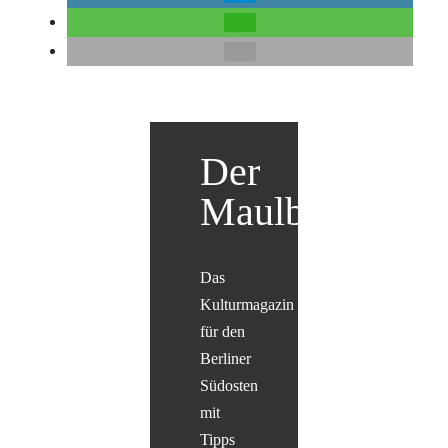
Der
Maulbär
Das
Kulturmagazin
für den
Berliner
Südosten
mit
Tipps