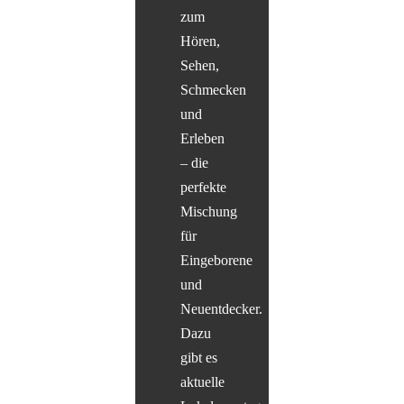
zum
Hören,
Sehen,
Schmecken
und
Erleben
– die
perfekte
Mischung
für
Eingeborene
und
Neuentdecker.
Dazu
gibt es
aktuelle