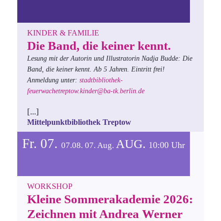
KINDER & FAMILIE
Die Band, die keiner kennt.
Lesung mit der Autorin und Illustratorin Nadja Budde: Die
Band, die keiner kennt. Ab 5 Jahren. Eintritt frei!
Anmeldung unter:
stadtbibliothek-
feuerwachetreptow.kinder@ba-tk.berlin.de
[...]
Mittelpunktbibliothek Treptow
Fr. 07.
AUG.
10:00 Uhr
07.08.
07.
Aug.
WORKSHOP
Kleine Sommerakademie 2026:
Zeichnen mit Andrea Werner