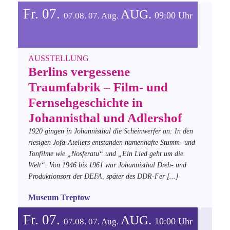
Fr. 07.
AUG.
09:00 Uhr
07.08.
07.
Aug.
AUSSTELLUNG
Berlins vergessene
Traumfabrik – Film- und
Fernsehgeschichte in
Johannisthal und Adlershof
1920 gingen in Johannisthal die Scheinwerfer an: In den
riesigen Jofa-Ateliers entstanden namenhafte Stumm- und
Tonfilme wie „Nosferatu“ und „Ein Lied geht um die
Welt“. Von 1946 bis 1961 war Johannisthal Dreh- und
Produktionsort der DEFA, später des DDR-Fer
[...]
Museum Treptow
Fr. 07.
AUG.
10:00 Uhr
07.08.
07.
Aug.