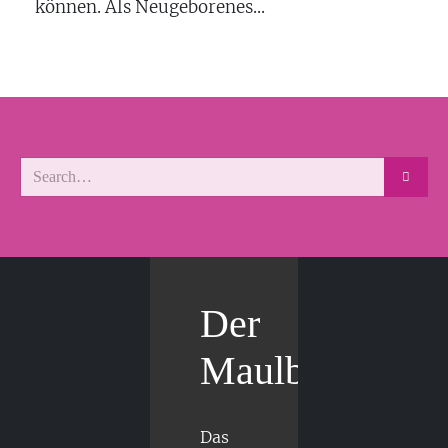
können. Als Neugeborenes...
Der
Maulbär
Das