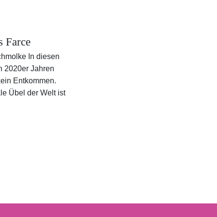
ls Farce
chmolke In diesen
n 2020er Jahren
 kein Entkommen.
e Übel der Welt ist