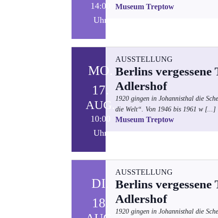
14:00
Museum Treptow
Uhr
AUSSTELLUNG
MO.
Berlins vergessene
Adlershof
17.
1920 gingen in Johannisthal die Sch
AUG.
die Welt“. Von 1946 bis 1961 w
[...]
10:00
Museum Treptow
Uhr
AUSSTELLUNG
DI.
Berlins vergessene
Adlershof
18.
1920 gingen in Johannisthal die Sch
AUG.