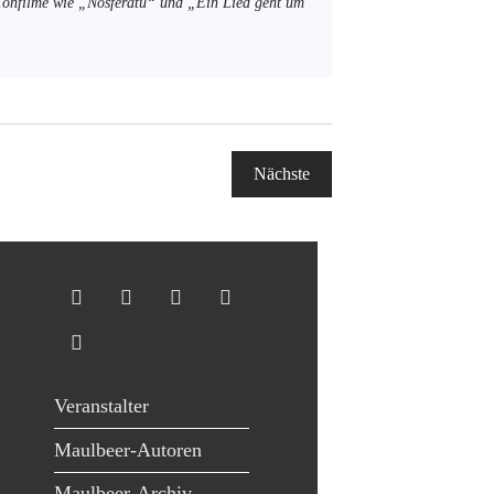
 Tonfilme wie „Nosferatu“ und „Ein Lied geht um
Veranstaltungen
Nächste
Veranstalter
Maulbeer-Autoren
Maulbeer-Archiv