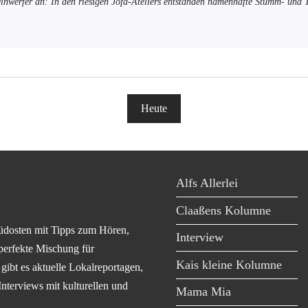
einwerfer an: In den riesigen Jofa-Ateliers entstanden namenhafte Stumm- und
Heute
Alfs Allerlei
Claaßens Kolumne
üdosten mit Tipps zum Hören,
Interview
perfekte Mischung für
Kais kleine Kolumne
ibt es aktuelle Lokalreportagen,
Interviews mit kulturellen und
Mama Mia