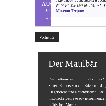
1920 gingen in Johannisthal die Sch
AUG.
die Welt“. Von 1946 bis 1961 w
[...]
10:00
Museum Treptow
Uhr
Veranstaltungen
Vorherige
Der Maulbär
Das Kulturmagazin für den Berliner S
Sehen, Schmecken und Erleben – die 
Eingeborene und Neuentdecker. Dazu g
historische Beiträge sowie spannende 
politischen Akteuren.