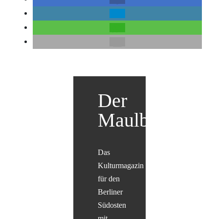
Der
Maulbär
Das
Kulturmagazin
für den
Berliner
Südosten
mit