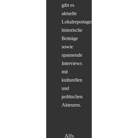
gibt es
aktuelle
Lokalreportagen,
historische
Beiträge
sowie
spannende
Interviews
mit
kulturellen
und
politischen
Akteuren.
Alfs