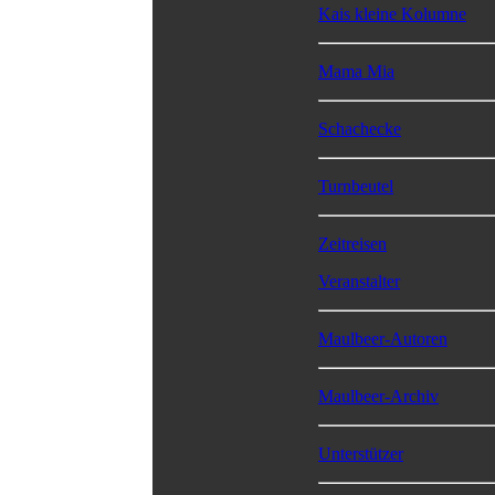
Kais kleine Kolumne
Mama Mia
Schachecke
Turnbeutel
Zeitreisen
Veranstalter
Maulbeer-Autoren
Maulbeer-Archiv
Unterstützer