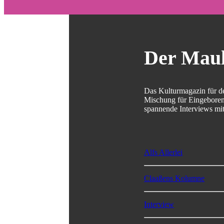
Der Mau
Das Kulturmagazin für d
Mischung für Eingeborene
spannende Interviews mit
Alfs Allerlei
Claaßens Kolumne
Interview