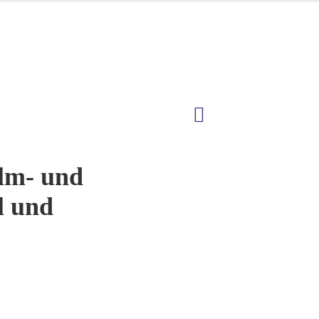
ilm- und
l und