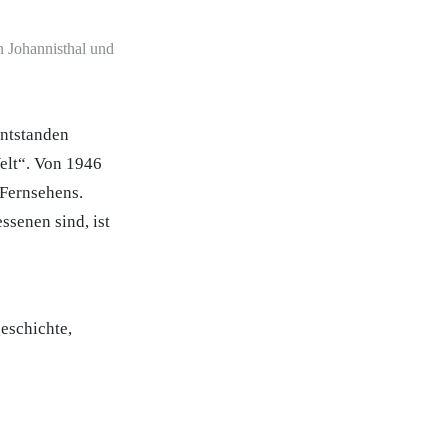
n Johannisthal und
entstanden
elt“. Von 1946
-Fernsehens.
senen sind, ist
eschichte,