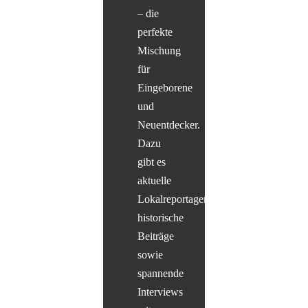
– die
perfekte
Mischung
für
Eingeborene
und
Neuentdecker.
Dazu
gibt es
aktuelle
Lokalreportagen,
historische
Beiträge
sowie
spannende
Interviews