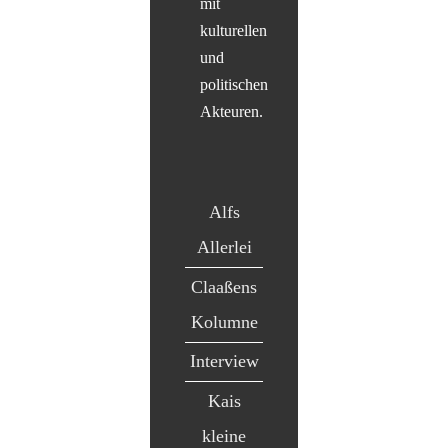
mit
kulturellen
und
politischen
Akteuren.
Alfs
Allerlei
Claaßens
Kolumne
Interview
Kais
kleine