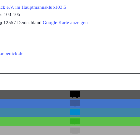
nick e.V. im Hauptmannsklub103,5
ße 103-105
in
12557
Deutschland
Google Karte anzeigen
koepenick.de