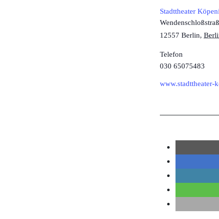
Stadttheater Köpe
Wendenschloßstra
12557 Berlin
,
Berl
Telefon
030 65075483
www.stadttheater-