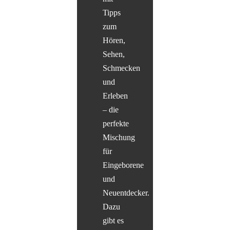
Tipps
zum
Hören,
Sehen,
Schmecken
und
Erleben
– die
perfekte
Mischung
für
Eingeborene
und
Neuentdecker.
Dazu
gibt es