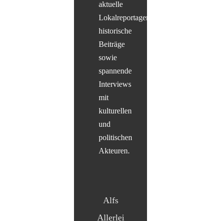
aktuelle
Lokalreportagen,
historische
Beiträge
sowie
spannende
Interviews
mit
kulturellen
und
politischen
Akteuren.
Alfs
Allerlei