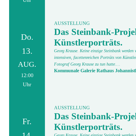
Uhr
AUSSTELLUNG
Das Steinbank-Proje
Do.
Künstlerporträts.
13.
Georg Krause. Keine einzige Steinbank werden wi
intensiven, facettenreichen Porträts von Künstl
AUG.
Fotograf Georg Krause zu tun hatte.…
Kommunale Galerie Rathaus Johannist
12:00
Uhr
AUSSTELLUNG
Das Steinbank-Proje
Fr.
Künstlerporträts.
14.
Georg Krause. Keine einzige Steinbank werden wi