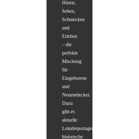
Hören,
Sehen,
Schmecken
und
Erleben
– die
perfekte
Mischung
für
Eingeborene
und
Neuentdecker.
Dazu
gibt es
aktuelle
Lokalreportagen,
historische