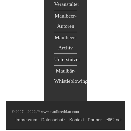
Veranstalter
Maulbeer-
Autoren
Maulbeer-
Archiv
Unterstützer
Maulbär-
Whistleblowing
© 2007 – 2026 /// www.maulbeerblatt.com
Impressum
Datenschutz
Kontakt
Partner
elf62.net