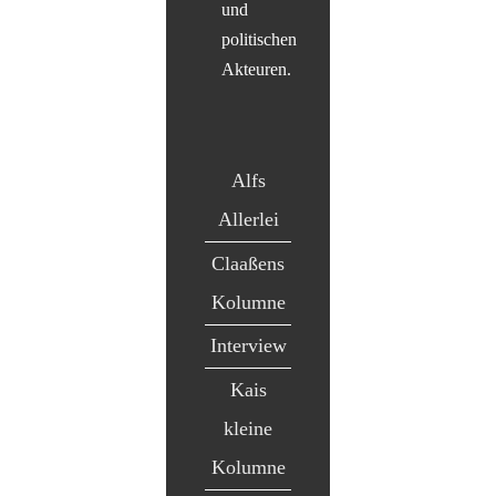
und
politischen
Akteuren.
Alfs
Allerlei
Claaßens
Kolumne
Interview
Kais
kleine
Kolumne