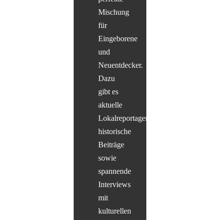
Mischung
für
Eingeborene
und
Neuentdecker.
Dazu
gibt es
aktuelle
Lokalreportagen,
historische
Beiträge
sowie
spannende
Interviews
mit
kulturellen