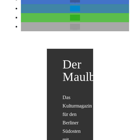
Der
Maulbär
Das
Kulturmagazin
für den
Berliner
Südosten
mit