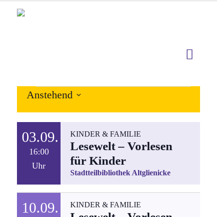
Veranstaltungen
Anstehend
Datum
auswählen.
03.09.
KINDER & FAMILIE
Lesewelt – Vorlesen
16:00
für Kinder
Uhr
Stadtteilbibliothek Altglienicke
10.09.
KINDER & FAMILIE
Lesewelt – Vorlesen