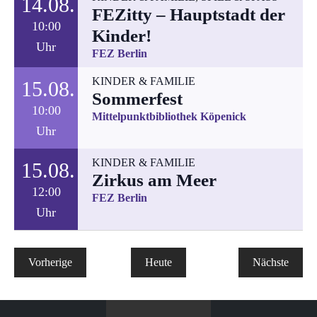
14.08.
FEZitty – Hauptstadt der
10:00
Kinder!
Uhr
FEZ Berlin
KINDER & FAMILIE
15.08.
Sommerfest
10:00
Mittelpunktbibliothek Köpenick
Uhr
KINDER & FAMILIE
15.08.
Zirkus am Meer
12:00
FEZ Berlin
Uhr
Veranstaltungen
Verans
Vorherige
Heute
Nächste