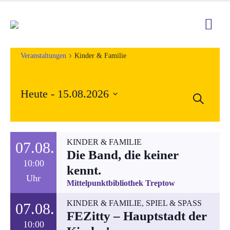
Veranstaltungen
Kinder & Familie
Heute
 - 
15.08.2026
Veran
Suche
Ver
Datum
Such
Ans
wählen.
und
Nav
KINDER & FAMILIE
07.08.
Die Band, die keiner
Ansic
10:00
kennt.
Uhr
Navig
Mittelpunktbibliothek Treptow
KINDER & FAMILIE
,
SPIEL & SPASS
07.08.
FEZitty – Hauptstadt der
10:00