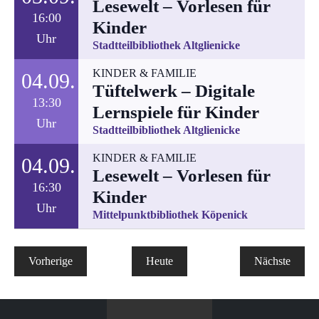
Lesewelt – Vorlesen für
16:00
Kinder
Uhr
Stadtteilbibliothek Altglienicke
KINDER & FAMILIE
04.09.
Tüftelwerk – Digitale
13:30
Lernspiele für Kinder
Uhr
Stadtteilbibliothek Altglienicke
KINDER & FAMILIE
04.09.
Lesewelt – Vorlesen für
16:30
Kinder
Uhr
Mittelpunktbibliothek Köpenick
Veranstaltungen
Verans
Vorherige
Heute
Nächste