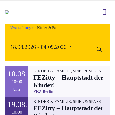
Veranstaltungen
Kinder & Familie
18.08.2026
 - 
04.09.2026
Veran
Suche
Ver
Datum
Such
Ans
wählen.
und
Nav
KINDER & FAMILIE
,
SPIEL & SPASS
18.08.
FEZitty – Hauptstadt der
Ansic
10:00
Kinder!
Uhr
Navig
FEZ Berlin
KINDER & FAMILIE
,
SPIEL & SPASS
19.08.
FEZitty – Hauptstadt der
10:00