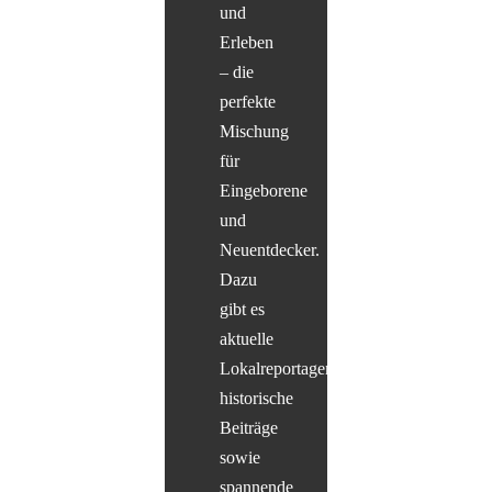
und
Erleben
– die
perfekte
Mischung
für
Eingeborene
und
Neuentdecker.
Dazu
gibt es
aktuelle
Lokalreportagen,
historische
Beiträge
sowie
spannende