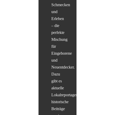
Schmecken
und
Erleben
– die
perfekte
Mischung
für
Eingeborene
und
Neuentdecker.
Dazu
gibt es
aktuelle
Lokalreportagen,
historische
Beiträge