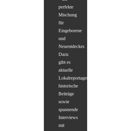
perfekte
Mischung
für
Eingeborene
und
Neuentdecker.
Dazu
gibt es
aktuelle
Lokalreportagen,
historische
Beiträge
sowie
spannende
Interviews
mit