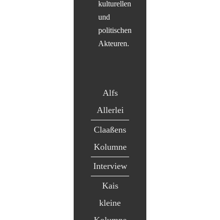
kulturellen
und
politischen
Akteuren.
Alfs
Allerlei
Claaßens
Kolumne
Interview
Kais
kleine
Kolumne