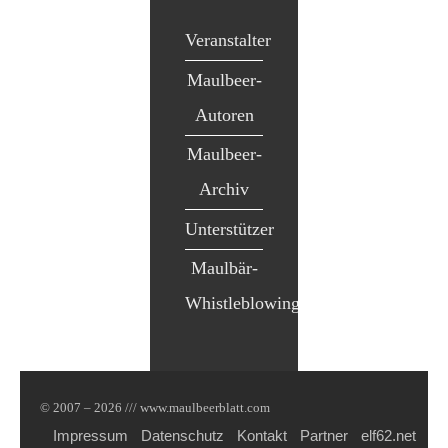
Veranstalter
Maulbeer-
Autoren
Maulbeer-
Archiv
Unterstützer
Maulbär-
Whistleblowing
© 2007 – 2026 /// www.maulbeerblatt.com
Impressum
Datenschutz
Kontakt
Partner
elf62.net