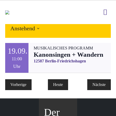
Anstehend
Datum
wählen.
MUSIKALISCHES PROGRAMM
19.09.
Kanonsingen + Wandern
11:00
12587 Berlin-Friedrichshagen
Uhr
Veranstaltungen
Vorherige
Heute
Nächste
Veranstal
Der