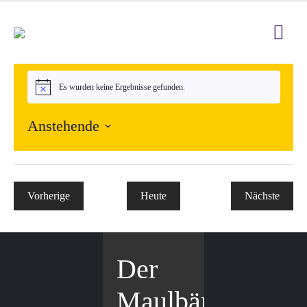
Es wurden keine Ergebnisse gefunden.
Hinweis
Anstehende
Datum
wählen.
Vorherige
Heute
Nächste
Veranstaltungen
Veranstal
Der
Maulbär