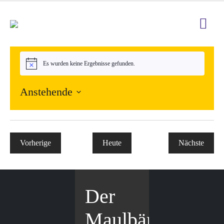
Es wurden keine Ergebnisse gefunden.
Hinweis
Anstehende
Datum
wählen.
Vorherige
Heute
Nächste
Veranstaltungen
Veranstal
Der
Maulbär