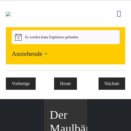
Es wurden keine Ergebnisse gefunden.
Hinweis
Anstehende
Datum
wählen.
Vorherige
Heute
Nächste
Veranstaltungen
Veranstal
Der
Maulbär