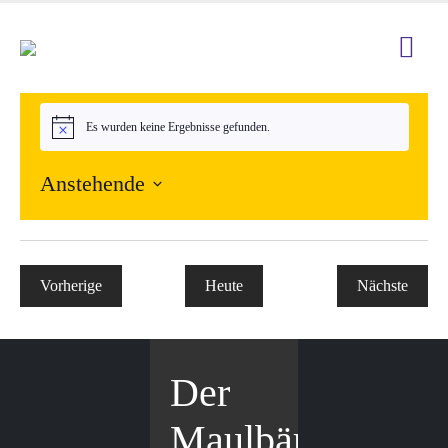
Es wurden keine Ergebnisse gefunden.
Hinweis
Anstehende
Datum
wählen.
Vorherige
Heute
Nächste
Veranstaltungen
Veranstal
Der
Maulbär