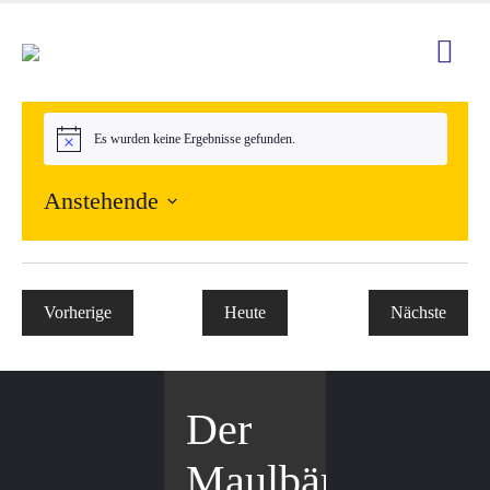
Es wurden keine Ergebnisse gefunden.
Hinweis
Anstehende
Datum
wählen.
Vorherige
Heute
Nächste
Veranstaltungen
Veranstal
Der
Maulbär