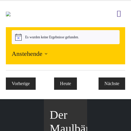
Es wurden keine Ergebnisse gefunden.
Hinweis
Anstehende
Datum
wählen.
Vorherige
Heute
Nächste
Veranstaltungen
Veranstal
Der
Maulbär