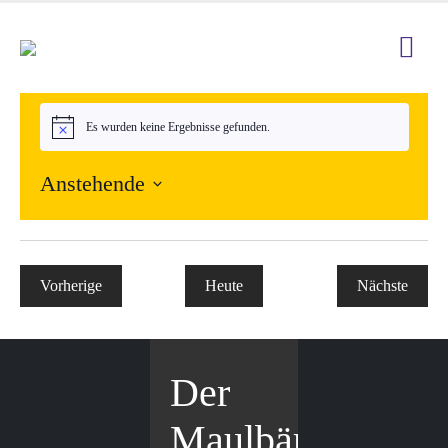
Es wurden keine Ergebnisse gefunden.
Hinweis
Anstehende
Datum
wählen.
Vorherige
Heute
Nächste
Veranstaltungen
Veranstal
Der
Maulbär