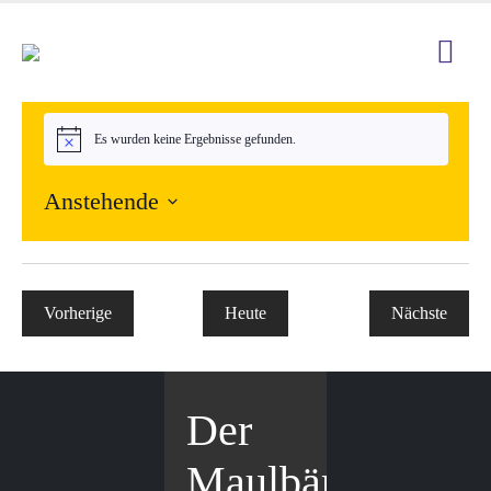
Es wurden keine Ergebnisse gefunden.
Hinweis
Anstehende
Datum
wählen.
Vorherige
Heute
Nächste
Veranstaltungen
Veranstal
Der
Maulbär