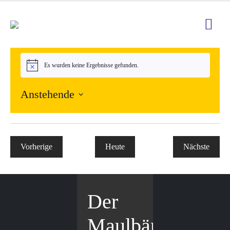
Es wurden keine Ergebnisse gefunden.
Hinweis
Anstehende
Datum
wählen.
Veranstaltungen
Vorherige
Heute
Nächste
Veranstal
Der
Maulbär