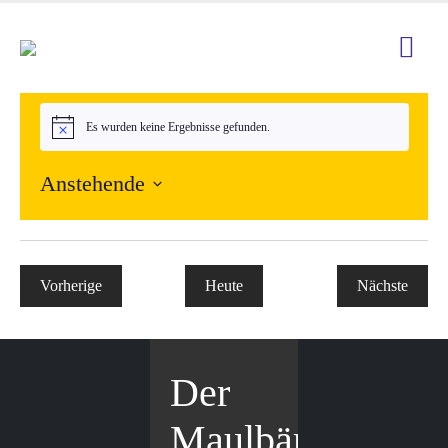
Es wurden keine Ergebnisse gefunden.
Hinweis
Anstehende
Datum
wählen.
Vorherige
Heute
Nächste
Veranstaltungen
Veranstal
Der
Maulbär