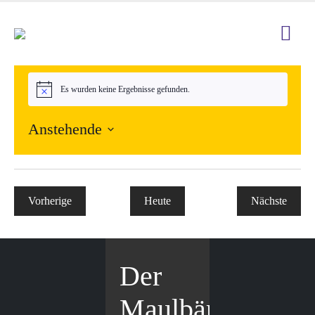
Es wurden keine Ergebnisse gefunden.
Hinweis
Anstehende
Datum
wählen.
Vorherige
Heute
Nächste
Veranstaltungen
Veranstal
Der
Maulbär