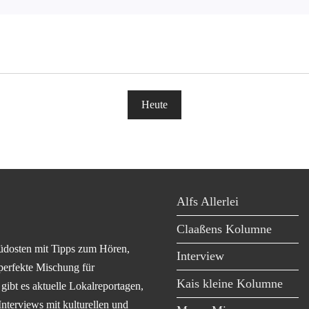
Heute
Alfs Allerlei
Claaßens Kolumne
üdosten mit Tipps zum Hören,
Interview
perfekte Mischung für
Kais kleine Kolumne
ibt es aktuelle Lokalreportagen,
Interviews mit kulturellen und