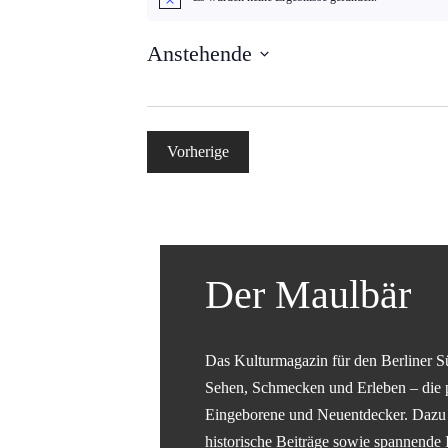
Hinweis
Anstehende
Datum
wählen.
Vorherige
Veranstaltungen
Der Maulbär
Das Kulturmagazin für den Berliner S
Sehen, Schmecken und Erleben – die 
Eingeborene und Neuentdecker. Dazu g
historische Beiträge sowie spannende 