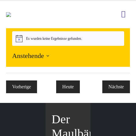
Es wurden keine Ergebnisse gefunden.
Hinweis
Anstehende
Datum
wählen.
Vorherige
Heute
Nächste
Veranstaltungen
Veranstal
Der
Maulbär