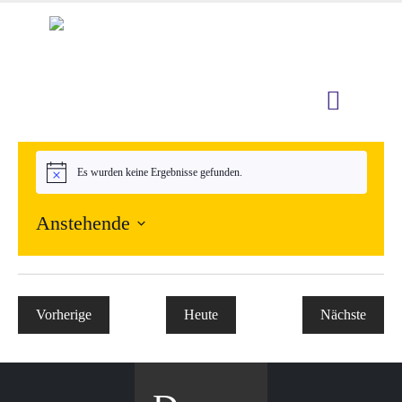
Es wurden keine Ergebnisse gefunden.
Hinweis
Anstehende
Datum
wählen.
Vorherige
Heute
Nächste
Veranstaltungen
Veranstal