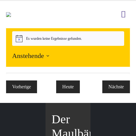
Es wurden keine Ergebnisse gefunden.
Hinweis
Anstehende
Datum
wählen.
Vorherige
Heute
Nächste
Veranstaltungen
Veranstal
Der
Maulbär