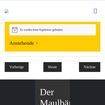
Es wurden keine Ergebnisse gefunden.
Hinweis
Anstehende
Datum
wählen.
Vorherige
Heute
Nächste
Veranstaltungen
Veranstal
Der
Maulbär