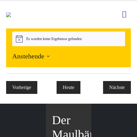
Es wurden keine Ergebnisse gefunden.
Hinweis
Anstehende
Datum
wählen.
Vorherige
Heute
Nächste
Veranstaltungen
Veranstal
Der
Maulbär