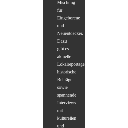
Mischung
für
Eingeborene
und
Neuentdecker.
Dazu
gibt es
aktuelle
Lokalreportagen,
historische
Beiträge
sowie
spannende
Interviews
mit
kulturellen
und