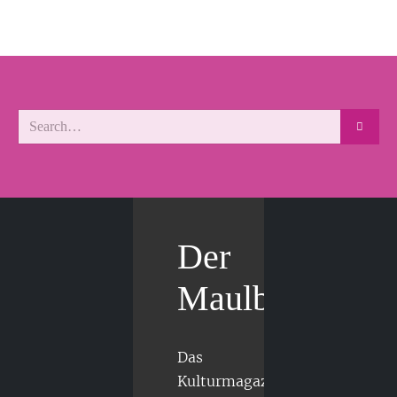
Der
Maulbär
Das
Kulturmagazin