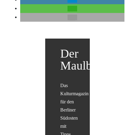
Der
Maulbär
Das
Kulturmagazin
für den
Berliner
Südosten
mit
Tipps