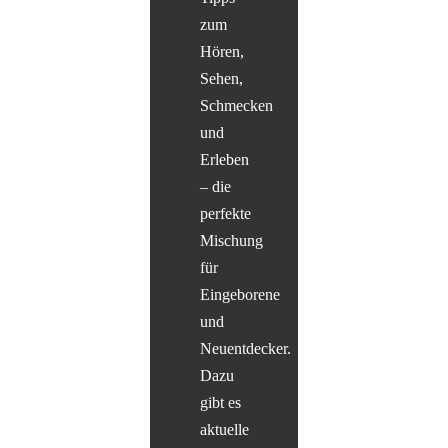
zum
Hören,
Sehen,
Schmecken
und
Erleben
– die
perfekte
Mischung
für
Eingeborene
und
Neuentdecker.
Dazu
gibt es
aktuelle