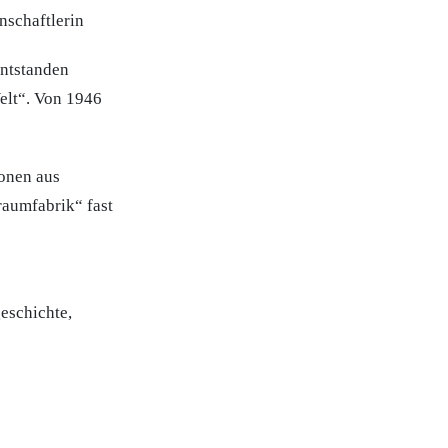
nschaftlerin
entstanden
elt“. Von 1946
onen aus
raumfabrik“ fast
eschichte,