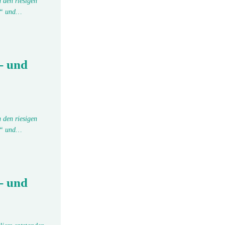
 den riesigen
tu“ und…
- und
 den riesigen
tu“ und…
- und