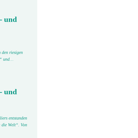
- und
 den riesigen
tu“ und…
- und
liers entstanden
 die Welt“. Von