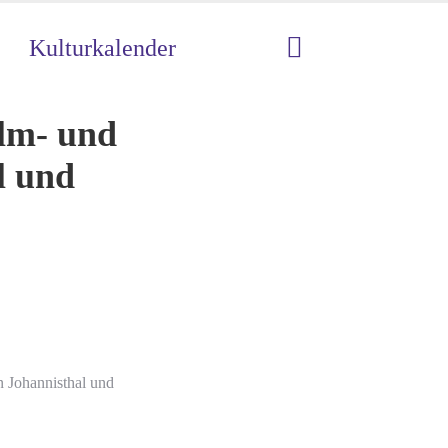
Kulturkalender
ilm- und
l und
n Johannisthal und