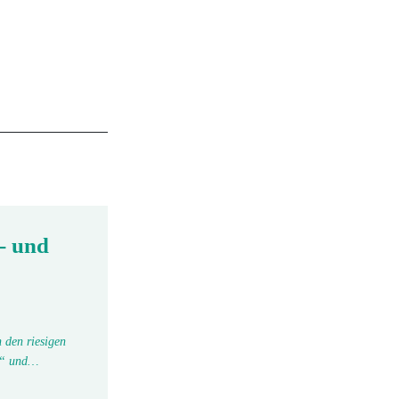
- und
 den riesigen
tu“ und…