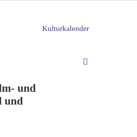
Kulturkalender
ilm- und
l und