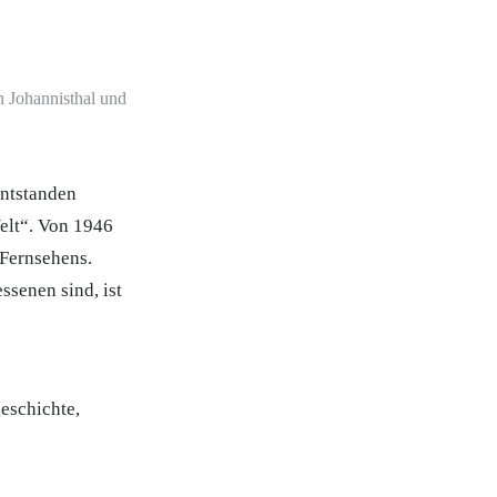
n Johannisthal und
entstanden
elt“. Von 1946
-Fernsehens.
senen sind, ist
eschichte,