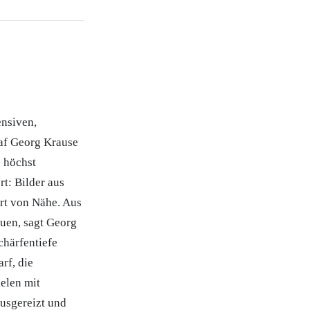
ensiven,
raf Georg Krause
e höchst
t: Bilder aus
rt von Nähe. Aus
auen, sagt Georg
chärfentiefe
rf, die
elen mit
usgereizt und