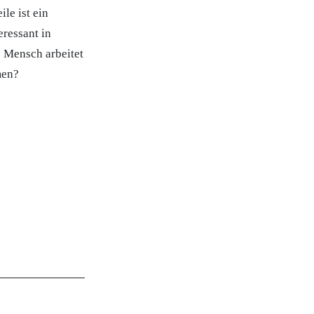
le ist ein
eressant in
 Mensch arbeitet
men?