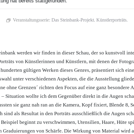
ung hat bereits stattgefunden.
Veranstaltungsserie:
Das Steinbank-Projekt. Künstlerporträts.
einbank werden wir finden in dieser Schau, der so kunstvoll int
Porträts von Künstlerinnen und Künstlern, mit denen der Fotog
n hunderten gültigen Werken dieses Genres, präsentiert sich ein
swahl unter verschiedenen Aspekten, die die Ausstellung glieder
ine ohne Grenzen´ richten den Focus auf eine ganz besondere A
ce – Situation wollte ich dem Gegenüber direkt in die Augen sch
ssten sie ganz nah ran an die Kamera, Kopf fixiert, Blende 8, S
 sind als Resultat in den Porträts ausschließlich die Augen scha
Beispiel beginnt zu verschwimmen, Utensilien, Haare, Hüte spi
n Graduierungen von Schärfe. Die Wirkung von Material wird a