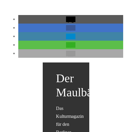
Der
Maulbär
Das
Kulturmagazin
für den