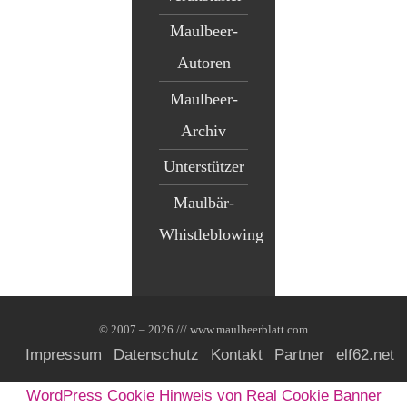
Maulbeer-
Autoren
Maulbeer-
Archiv
Unterstützer
Maulbär-
Whistleblowing
© 2007 – 2026 /// www.maulbeerblatt.com
Impressum
Datenschutz
Kontakt
Partner
elf62.net
WordPress Cookie Hinweis von Real Cookie Banner