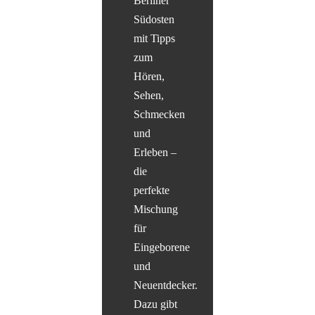
Berliner
Südosten
mit Tipps
zum
Hören,
Sehen,
Schmecken
und
Erleben –
die
perfekte
Mischung
für
Eingeborene
und
Neuentdecker.
Dazu gibt